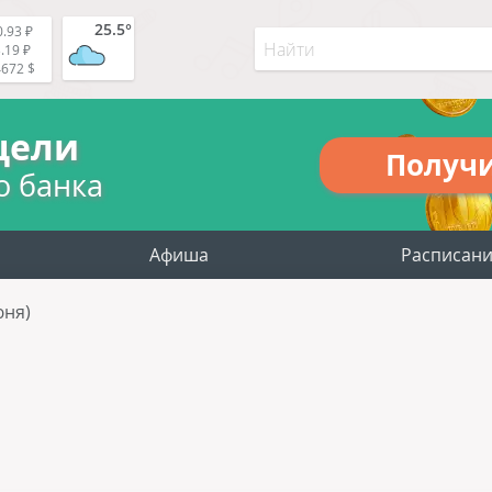
25.5°
.93 ₽
.19 ₽
4672 $
цели
Получ
о банка
Афиша
Расписан
юня)