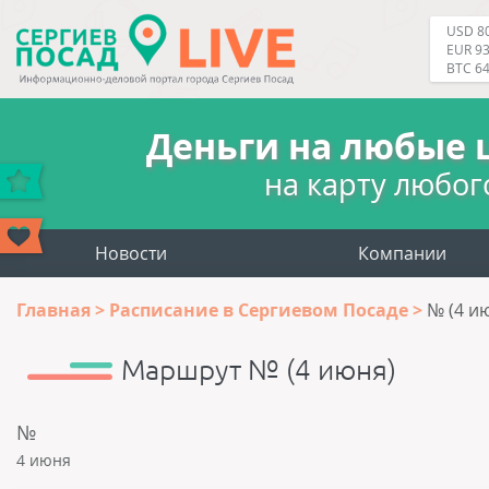
USD 80
EUR 93
BTC 6
Деньги на любые 
на карту любог
Новости
Компании
Главная
Расписание в Сергиевом Посаде
№ (4 и
Маршрут № (4 июня)
№
4 июня