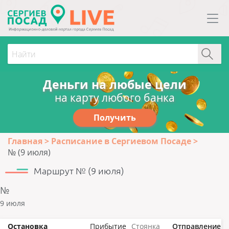
Деньги на любые цели
на карту любого банка
Получить
Главная
Расписание в Сергиевом Посаде
№ (9 июля)
Маршрут № (9 июля)
№
9 июля
Остановка
Прибытие
Стоянка
Отправление