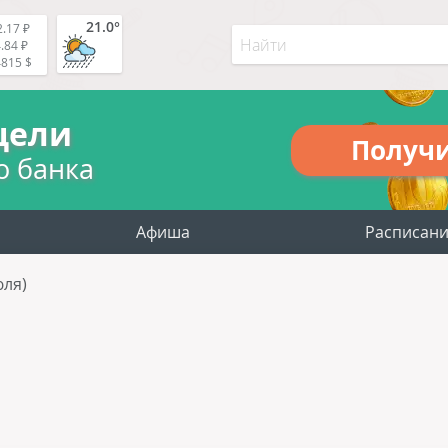
21.0°
.17 ₽
.84 ₽
4815 $
цели
Получ
о банка
Афиша
Расписан
юля)