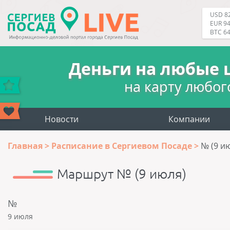
USD 82
EUR 94
BTC 6
Деньги на любые 
на карту любог
Новости
Компании
Главная
Расписание в Сергиевом Посаде
№ (9 и
Маршрут № (9 июля)
№
9 июля