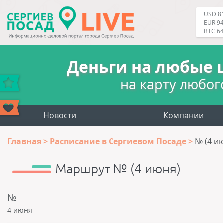
USD 81
EUR 94
BTC 6
Деньги на любые 
на карту любог
Новости
Компании
Главная
Расписание в Сергиевом Посаде
№ (4 и
Маршрут № (4 июня)
№
4 июня