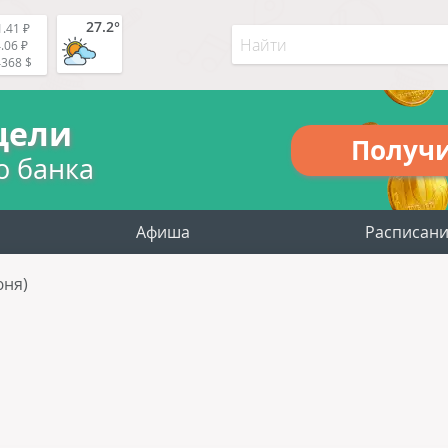
27.2°
.41 ₽
.06 ₽
4368 $
цели
Получ
о банка
Афиша
Расписан
юня)