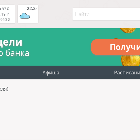
22.2°
.93 ₽
.19 ₽
4960 $
цели
Получ
о банка
Афиша
Расписан
юля)