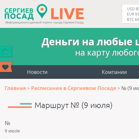
USD 80
EUR 93
BTC 6
Деньги на любые 
на карту любог
Новости
Компании
Главная
Расписание в Сергиевом Посаде
№ (9 и
Маршрут № (9 июля)
№
9 июля