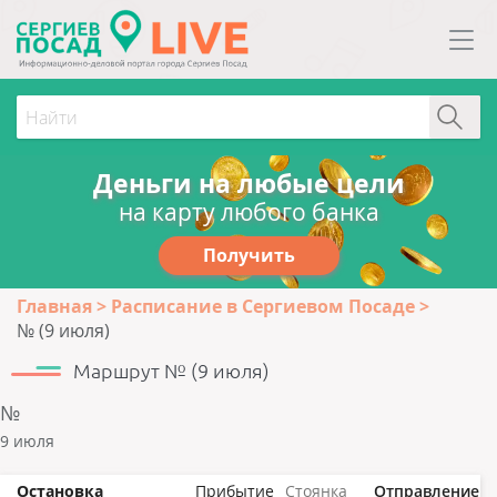
Деньги на любые цели
на карту любого банка
Получить
Главная
Расписание в Сергиевом Посаде
№ (9 июля)
Маршрут № (9 июля)
№
9 июля
Остановка
Прибытие
Стоянка
Отправление