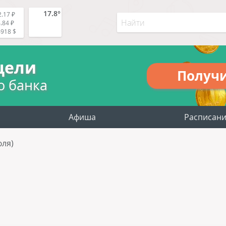
17.8°
.17 ₽
.84 ₽
4918 $
цели
Получ
о банка
Афиша
Расписан
юля)