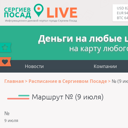
USD 82
EUR 94
BTC 6
Деньги на любые 
на карту любог
Новости
Компании
Главная
Расписание в Сергиевом Посаде
№ (9 и
Маршрут № (9 июля)
№
9 июля