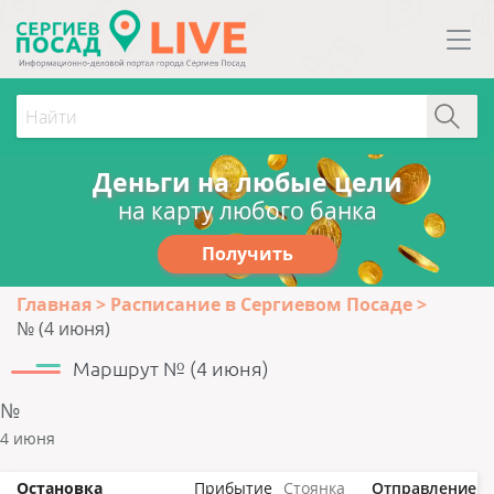
Деньги на любые цели
на карту любого банка
Получить
Главная
Расписание в Сергиевом Посаде
№ (4 июня)
Маршрут № (4 июня)
№
4 июня
Остановка
Прибытие
Стоянка
Отправление