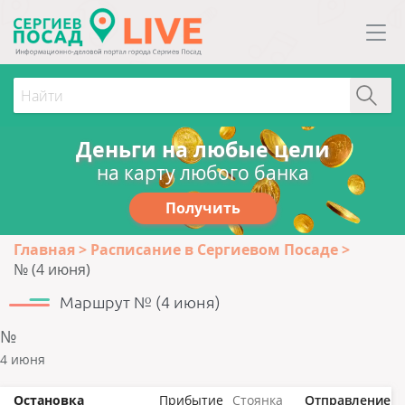
Деньги на любые цели
на карту любого банка
Получить
Главная
Расписание в Сергиевом Посаде
№ (4 июня)
Маршрут № (4 июня)
№
4 июня
Остановка
Прибытие
Стоянка
Отправление