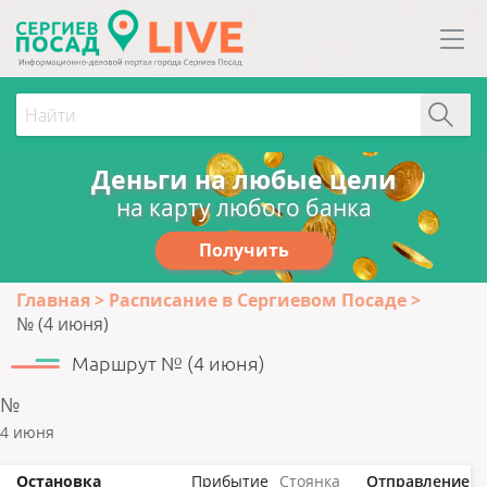
Деньги на любые цели
на карту любого банка
Получить
Главная
Расписание в Сергиевом Посаде
№ (4 июня)
Маршрут № (4 июня)
№
4 июня
Остановка
Прибытие
Стоянка
Отправление