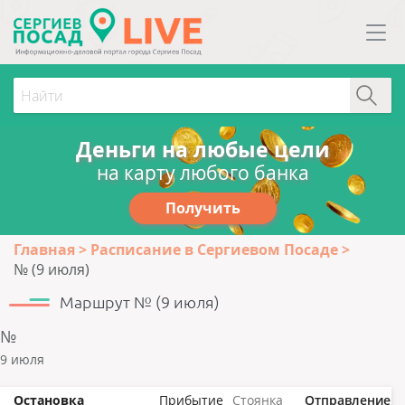
Деньги на любые цели
на карту любого банка
Получить
Главная
Расписание в Сергиевом Посаде
№ (9 июля)
Маршрут № (9 июля)
№
9 июля
Остановка
Прибытие
Стоянка
Отправление