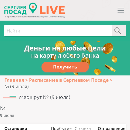
Деньги на любые цели
на карту любого банка
Получить
Главная
Расписание в Сергиевом Посаде
№ (9 июля)
Маршрут № (9 июля)
№
9 июля
Остановка
Прибытие
Стоянка
Отправление