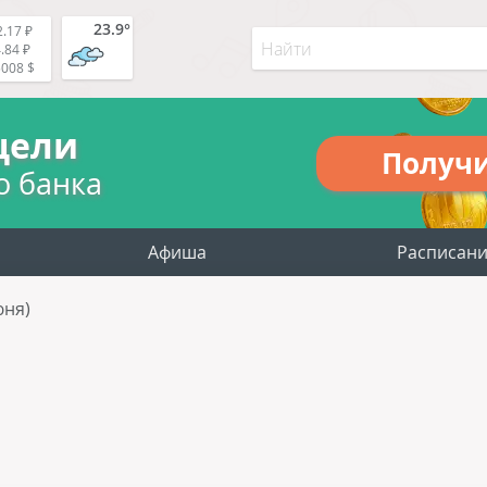
23.9°
.17 ₽
.84 ₽
5008 $
цели
Получ
о банка
Афиша
Расписан
юня)