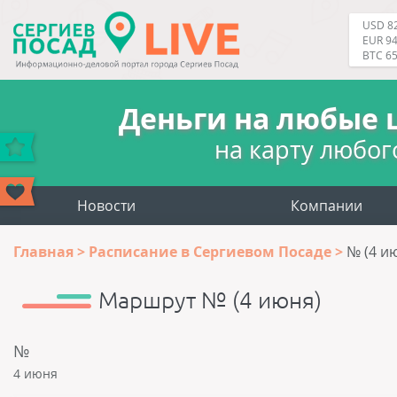
USD 82
EUR 94
BTC 6
Деньги на любые 
на карту любог
Новости
Компании
Главная
Расписание в Сергиевом Посаде
№ (4 и
Маршрут № (4 июня)
№
4 июня