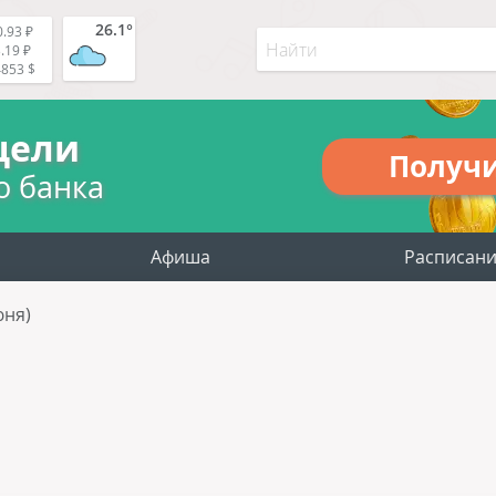
26.1°
.93 ₽
.19 ₽
4853 $
цели
Получ
о банка
Афиша
Расписан
юня)