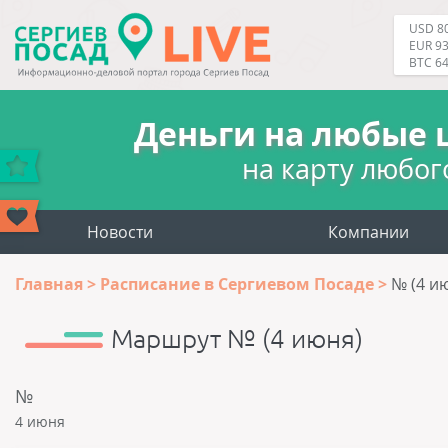
USD 80
EUR 93
BTC 6
Деньги на любые 
на карту любог
Новости
Компании
Главная
Расписание в Сергиевом Посаде
№ (4 и
Маршрут № (4 июня)
№
4 июня