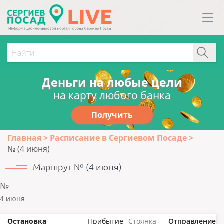
Деньги на любые цели
на карту любого банка
Получить
Главная
Расписание в Сергиевом Посаде
№ (4 июня)
Маршрут № (4 июня)
№
4 июня
Остановка
Прибытие
Стоянка
Отправление