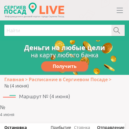
Деньги на любые цели
на карту любого банка
Получить
Главная
Расписание в Сергиевом Посаде
№ (4 июня)
Маршрут № (4 июня)
№
4 июня
Остановка
Прибытие
Стоянка
Отправление