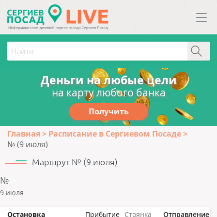
Деньги на любые цели
на карту любого банка
Получить
Главная
Расписание в Сергиевом Посаде
№ (9 июля)
Маршрут № (9 июля)
№
9 июля
Остановка
Прибытие
Стоянка
Отправление