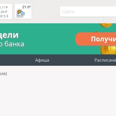
21.0°
.17 ₽
.84 ₽
4815 $
цели
Получ
о банка
Афиша
Расписан
юля)