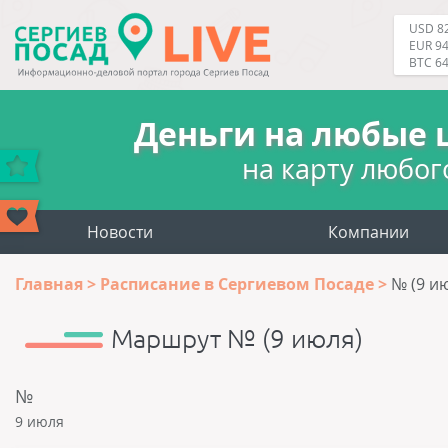
USD 82
EUR 94
BTC 6
Деньги на любые 
на карту любог
Новости
Компании
Главная
Расписание в Сергиевом Посаде
№ (9 и
Маршрут № (9 июля)
№
9 июля