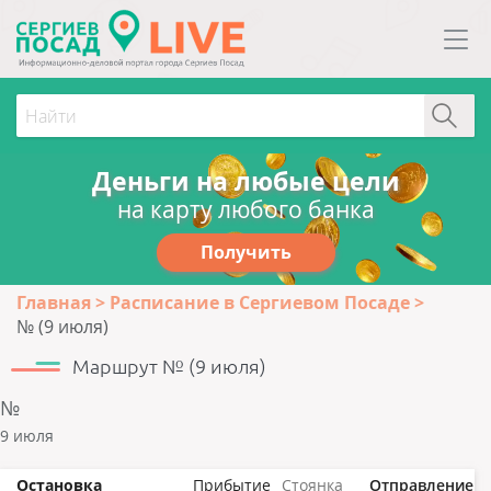
Деньги на любые цели
на карту любого банка
Получить
Главная
Расписание в Сергиевом Посаде
№ (9 июля)
Маршрут № (9 июля)
№
9 июля
Остановка
Прибытие
Стоянка
Отправление