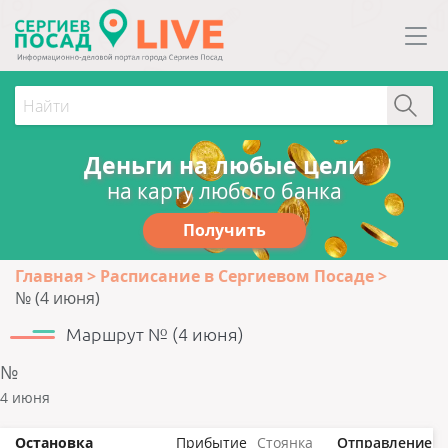
Деньги на любые цели
на карту любого банка
Получить
Главная
Расписание в Сергиевом Посаде
№ (4 июня)
Маршрут № (4 июня)
№
4 июня
Остановка
Прибытие
Стоянка
Отправление