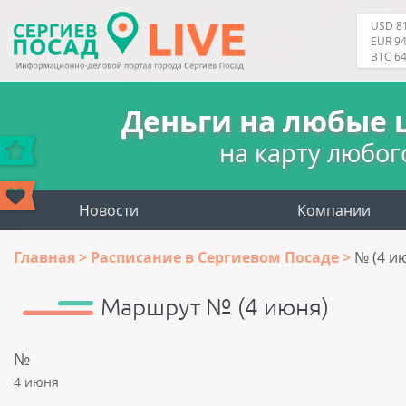
USD 81
EUR 94
BTC 6
Деньги на любые 
на карту любог
Новости
Компании
Главная
Расписание в Сергиевом Посаде
№ (4 и
Маршрут № (4 июня)
№
4 июня