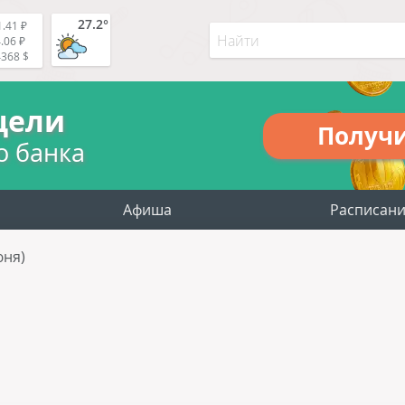
27.2°
.41 ₽
.06 ₽
4368 $
цели
Получ
о банка
Афиша
Расписан
юня)