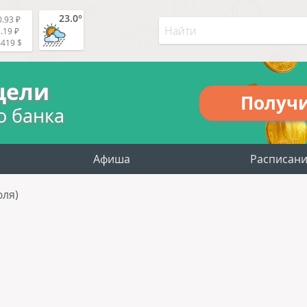
23.0°
.93 ₽
.19 ₽
4419 $
цели
Получ
о банка
Афиша
Расписан
юля)