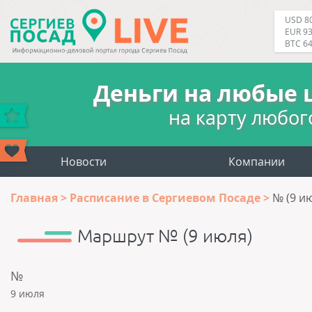
USD 80
EUR 93
BTC 6
Деньги на любые 
на карту любог
Новости
Компании
Главная
Расписание в Сергиевом Посаде
№ (9 и
Маршрут № (9 июля)
№
9 июля