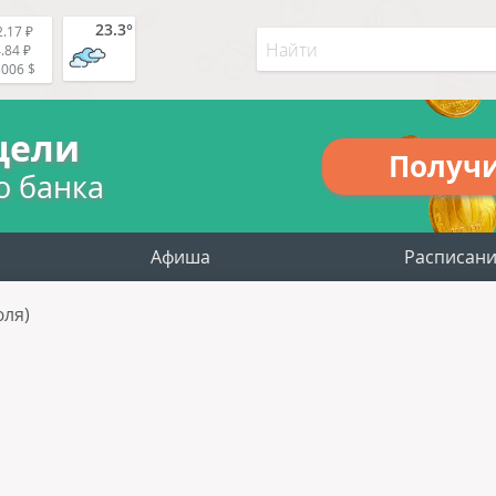
23.3°
.17 ₽
.84 ₽
5006 $
цели
Получ
о банка
Афиша
Расписан
юля)