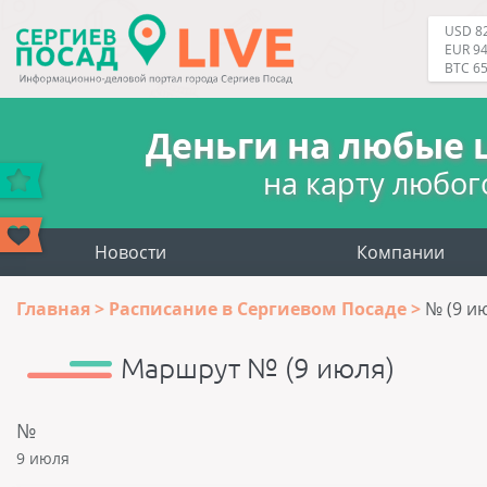
USD 82
EUR 94
BTC 6
Деньги на любые 
на карту любог
Новости
Компании
Главная
Расписание в Сергиевом Посаде
№ (9 и
Маршрут № (9 июля)
№
9 июля