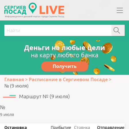
Деньги на любые цели
на карту любого банка
Получить
Главная
Расписание в Сергиевом Посаде
№ (9 июля)
Маршрут № (9 июля)
№
9 июля
Остановка
Прибытие
Стоянка
Отправление