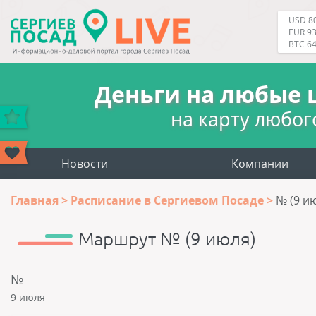
USD 80
EUR 93
BTC 6
Деньги на любые 
на карту любог
Новости
Компании
Главная
Расписание в Сергиевом Посаде
№ (9 и
Маршрут № (9 июля)
№
9 июля