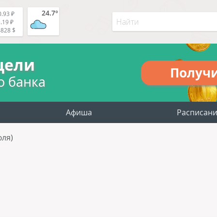
24.7°
.93 ₽
.19 ₽
4828 $
цели
Получ
о банка
Афиша
Расписан
юля)