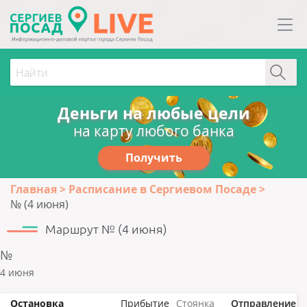
Деньги на любые цели
на карту любого банка
Получить
Главная
Расписание в Сергиевом Посаде
№ (4 июня)
Маршрут № (4 июня)
№
4 июня
Остановка
Прибытие
Стоянка
Отправление