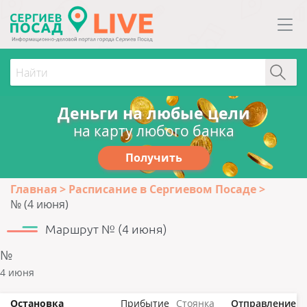
Деньги на любые цели
на карту любого банка
Получить
Главная
Расписание в Сергиевом Посаде
№ (4 июня)
Маршрут № (4 июня)
№
4 июня
Остановка
Прибытие
Стоянка
Отправление