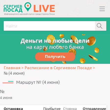
Деньги на любые цели
на карту любого банка
Получить
Главная
Расписание в Сергиевом Посаде
№ (4 июня)
Маршрут № (4 июня)
№
4 июня
Остановка
Прибытие
Стоянка
Отправление