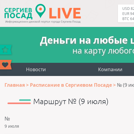
USD 82
EUR 94
BTC 6
Деньги на любые 
на карту любог
Новости
Компании
Главная
Расписание в Сергиевом Посаде
№ (9 и
Маршрут № (9 июля)
№
9 июля