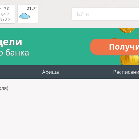
21.7°
.17 ₽
.84 ₽
4980 $
цели
Получ
о банка
Афиша
Расписан
юля)