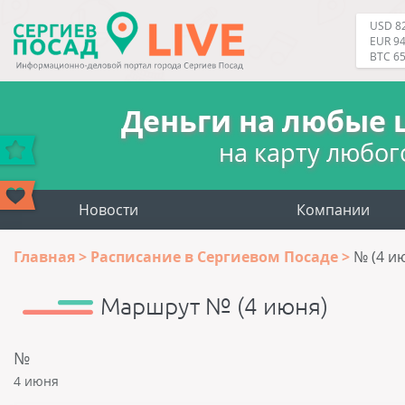
USD 82
EUR 94
BTC 6
Деньги на любые 
на карту любог
Новости
Компании
Главная
Расписание в Сергиевом Посаде
№ (4 и
Маршрут № (4 июня)
№
4 июня