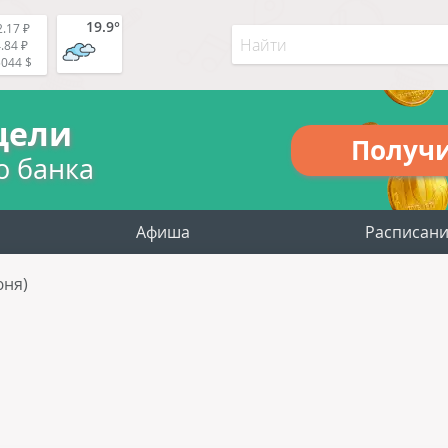
19.9°
.17 ₽
.84 ₽
5044 $
цели
Получ
о банка
Афиша
Расписан
юня)