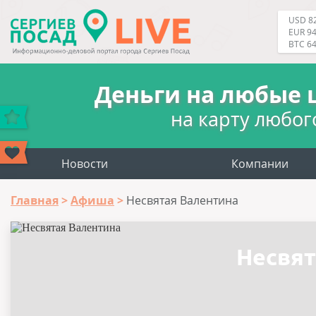
USD 82
EUR 94
BTC 6
Деньги на любые 
на карту любог
Новости
Компании
Главная
Афиша
Несвятая Валентина
Несвят