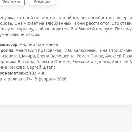
Фильмы
Ромком
евушка, которой не везет в личной жизни, приобретает аллерг
юбовь. Она чихает на влюбленных, и они расстаются. Это стави
грозу ее карьеру, любовь родителей и близкой подруги. Поэтом
ужно «вылечиться».
ежиссер:
Андрей Пантелеев
 ролях:
Анастасия Красовская
,
Глеб Калюжный
,
Тина Стойилков
лизавета Шакира
,
Елена Валюшкина
,
Роман Попов
,
Алексей Баз
ероника Вяткина
,
Алексей Онежен
,
Елизавета Цапник
,
Алексей 
нна Пескова
,
Сергей Штепс
ронометраж:
103 мин.
ата релиза в РФ:
5 февраля 2026