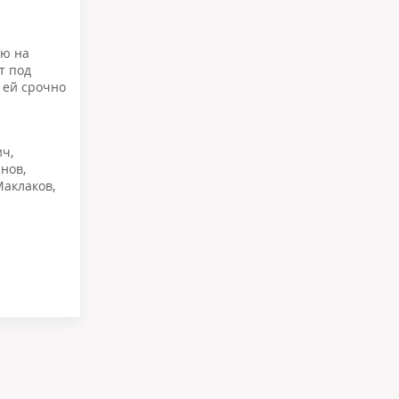
ию на
т под
у ей срочно
ич
,
анов
,
Маклаков
,