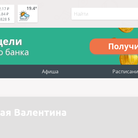
19.4°
.17 ₽
.84 ₽
4828 $
цели
Получ
о банка
Афиша
Расписан
ая Валентина