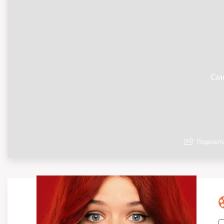
См
Поделит