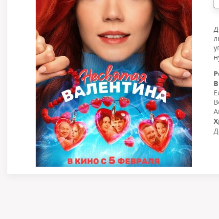
Д
л
у
н
Р
В
Е
В
А
Х
Д