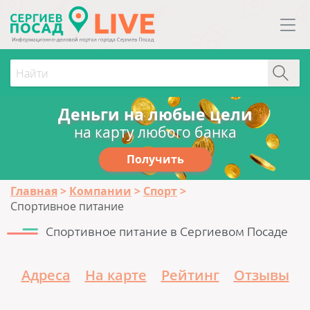
Деньги на любые цели
на карту любого банка
Получить
Главная
Компании
Спорт
Спортивное питание
Спортивное питание в Сергиевом Посаде
Адреса
На карте
Рейтинг
Отзывы