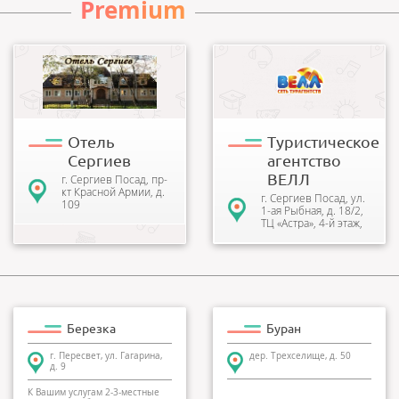
Premium
Наш отель находится в 5
Турагентство Велл Тур в
минутах ходьбы от Троице-
Москве образовалась в
Сергиевой Лавры. Чистые,
2003 году. Одна из
уютные номера, бесплат...
наиболее популярных
сетей пляжно...
Отель
Туристическое
Сергиев
агентство
ВЕЛЛ
г. Сергиев Посад, пр-
кт Красной Армии, д.
г. Сергиев Посад, ул.
109
1-ая Рыбная, д. 18/2,
ТЦ «Астра», 4-й этаж,
офис №10
Березка
Буран
г. Пересвет, ул. Гагарина,
дер. Трехселище, д. 50
д. 9
К Вашим услугам 2-3-местные