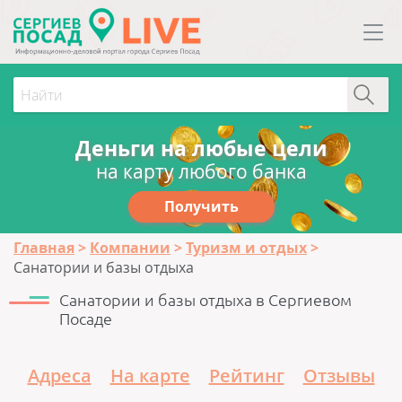
Деньги на любые цели
на карту любого банка
Получить
Главная
Компании
Туризм и отдых
Санатории и базы отдыха
Санатории и базы отдыха в Сергиевом
Посаде
Адреса
На карте
Рейтинг
Отзывы