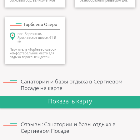
сосновый бор, великолепное
разнообразным рельефом дна,
лесное озеро в...
окруженный смешанным...
Торбеево Озеро
пос. Березняки,
Ярославское шоссе, 61-й
км
Парк-отель «Торбеево озеро» —
комфортабельное место для
отдыха взрослых и детей....
Санатории и базы отдыха в Сергиевом
Посаде на карте
Показать карту
Отзывы: Санатории и базы отдыха в
Сергиевом Посаде