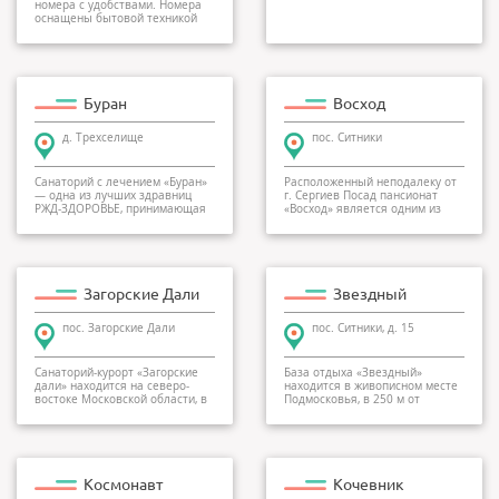
номера с удобствами. Номера
оснащены бытовой техникой
(телевизор, хол...
Буран
Восход
д. Трехселище
пос. Ситники
Санаторий с лечением «Буран»
Расположенный неподалеку от
— одна из лучших здравниц
г. Сергиев Посад пансионат
РЖД-ЗДОРОВЬЕ, принимающая
«Восход» является одним из
гостей на отдых...
любимых мест от...
Загорские Дали
Звездный
пос. Загорские Дали
пос. Ситники, д. 15
Санаторий-курорт «Загорские
База отдыха «Звездный»
дали» находится на северо-
находится в живописном месте
востоке Московской области, в
Подмосковья, в 250 м от
одном из самы...
горнолыжного спуска....
Космонавт
Кочевник