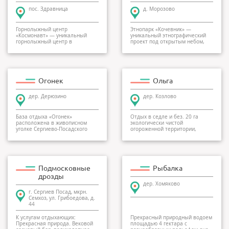
пос. Здравница
д. Морозово
Горнолыжный центр
Этнопарк «Кочевник» —
«Космонавт» — уникальный
уникальный этнографический
горнолыжный центр в
проект под открытым небом,
Подмосковье, который
который позволяет все...
предлагает ск...
Огонек
Ольга
дер. Дерюзино
дер. Козлово
База отдыха «Огонек»
Отдых в седле и без. 20 га
расположена в живописном
экологически чистой
уголке Сергиево-Посадского
огороженной территории,
района, восточнее Сергие...
начальные навыки общения с...
Подмосковные
Рыбалка
дрозды
дер. Хомяково
г. Сергиев Посад, мкрн.
Семхоз, ул. Грибоедова, д.
44
К услугам отдыхающих:
Прекрасный природный водоем
Прекрасная природа. Вековой
площадью 4 гектара с