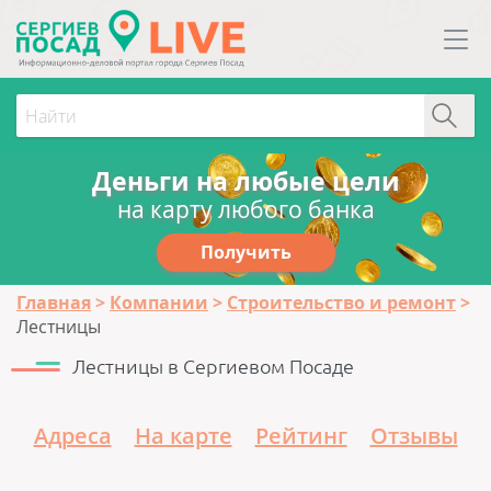
Деньги на любые цели
на карту любого банка
Получить
Главная
Компании
Строительство и ремонт
Лестницы
Лестницы в Сергиевом Посаде
Адреса
На карте
Рейтинг
Отзывы