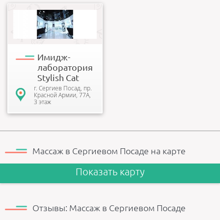
«Всегда есть повод быть
красивой!» Это девиз
нашего салона, поэтому
мы, никогда не
останавливае...
Имидж-
лаборатория
Stylish Cat
г. Cергиев Посад, пр.
Красной Армии, 77А,
3 этаж
Массаж в Сергиевом Посаде на карте
Показать карту
Отзывы: Массаж в Сергиевом Посаде