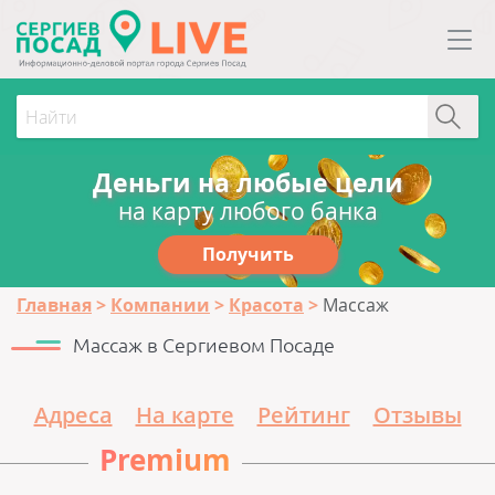
Деньги на любые цели
на карту любого банка
Получить
Главная
Компании
Красота
Массаж
Массаж в Сергиевом Посаде
Адреса
На карте
Рейтинг
Отзывы
Premium