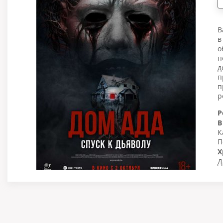
В
в
о
п
д
п
п
р
Р
В
К
П
Х
Д