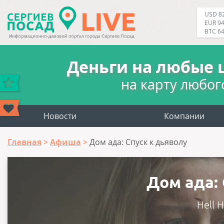
USD 82
EUR 94
BTC 6
Деньги на любые 
на карту любог
Новости
Компании
Главная
Афиша
Дом ада: Спуск к дьяволу
Дом ада:
Hell 