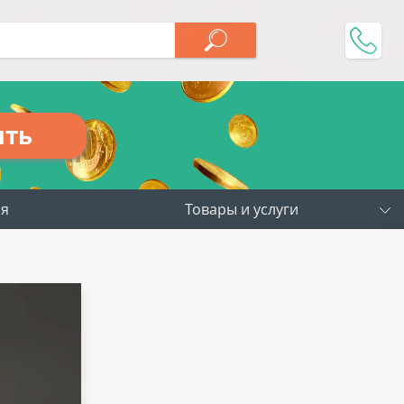
ить
ия
Товары и услуги