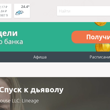
24.4°
.17 ₽
.84 ₽
4987 $
цели
Получ
о банка
Афиша
Расписан
 Спуск к дьяволу
House LLC: Lineage