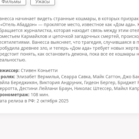
Фильмы
Ужасы
анесса начинает видеть странные кошмары, в которых призрак
 «Отель Абаддон» — проклятое место, известное как «Дом ада». 
бращается журналистка, которая находит связь между этим отел
оместьем Кармайклов и цепочкой загадочных смертей, происх
есятилетиями. Ванесса выясняет, что трагедия, случившаяся в 
робудила древнее зло, и теперь «Дом ада» требует новых жертв
редстоит понять, как остановить демона, пока все ее кошмары 
еальностью.
ежиссер:
Стивен Коньетти
 ролях:
Элизабет Вермилья
,
Сеарра Савка
,
Майк Саттон
,
Джо Ба
айла Береджикян
,
Виктория Андруник
,
Гидеон Бергер
,
Бриджет 
ерротта
,
Дестини Лейлани Браун
,
Николас Штессер
,
Майкл Кап
ронометраж:
108 мин.
ата релиза в РФ:
2 октября 2025