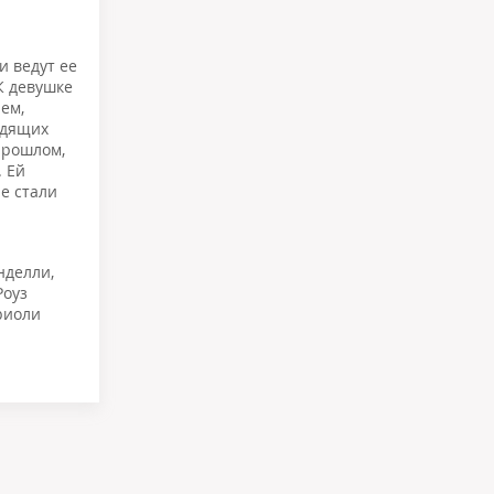
и ведут ее
К девушке
ем,
одящих
прошлом,
. Ей
не стали
нделли
,
Роуз
риоли