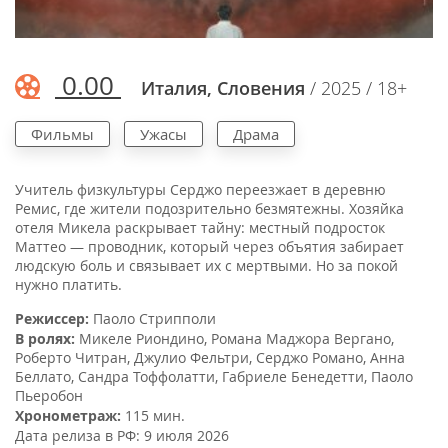
0.00
Италия, Словения
/ 2025 / 18+
Фильмы
Ужасы
Драма
Учитель физкультуры Серджо переезжает в деревню
Ремис, где жители подозрительно безмятежны. Хозяйка
отеля Микела раскрывает тайну: местный подросток
Маттео — проводник, который через объятия забирает
людскую боль и связывает их с мертвыми. Но за покой
нужно платить.
Режиссер:
Паоло Стрипполи
В ролях:
Микеле Риондино
,
Романа Маджора Вергано
,
Роберто Читран
,
Джулио Фельтри
,
Серджо Романо
,
Анна
Беллато
,
Сандра Тоффолатти
,
Габриеле Бенедетти
,
Паоло
Пьеробон
Хронометраж:
115 мин.
Дата релиза в РФ:
9 июля 2026