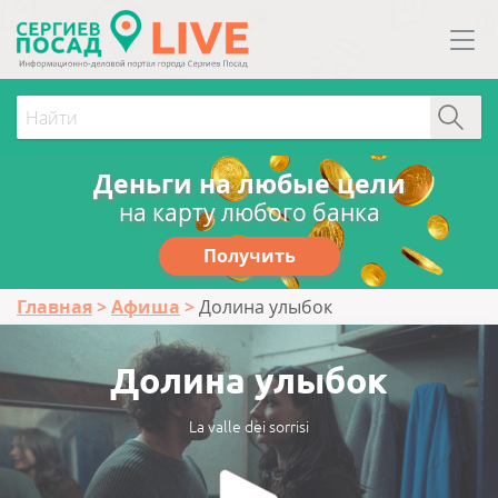
Деньги на любые цели
на карту любого банка
Получить
Главная
Афиша
Долина улыбок
Долина улыбок
La valle dei sorrisi