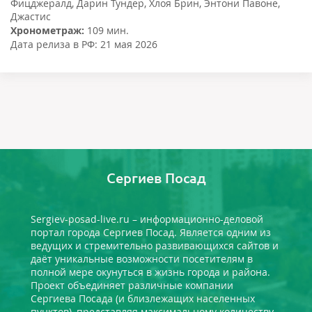
Фицджералд
,
Дарин Тундер
,
Хлоя Брин
,
Энтони Павоне
,
Джастис
Хронометраж:
109 мин.
Дата релиза в РФ:
21 мая 2026
Сергиев Посад
Sergiev-posad-live.ru – информационно-деловой
портал города Сергиев Посад. Является одним из
ведущих и стремительно развивающихся сайтов и
даёт уникальные возможности посетителям в
полной мере окунуться в жизнь города и района.
Проект объединяет различные компании
Сергиева Посада (и близлежащих населенных
пунктов), представляя максимальному количеству