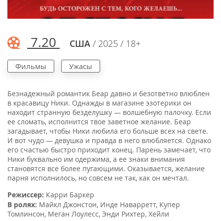
7.20
США
/ 2025 / 18+
Фильмы
Ужасы
Безнадежный романтик Беар давно и безответно влюблен
в красавицу Ники. Однажды в магазине эзотерики он
находит странную безделушку — волшебную палочку. Если
ее сломать, исполнится твое заветное желание. Беар
загадывает, чтобы Ники любила его больше всех на свете.
И вот чудо — девушка и правда в него влюбляется. Однако
его счастью быстро приходит конец. Парень замечает, что
Ники буквально им одержима, а ее знаки внимания
становятся все более пугающими. Оказывается, желание
парня исполнилось, но совсем не так, как он мечтал.
Режиссер:
Карри Баркер
В ролях:
Майкл Джонстон
,
Инде Наварретт
,
Купер
Томлинсон
,
Меган Лоулесс
,
Энди Рихтер
,
Хейли