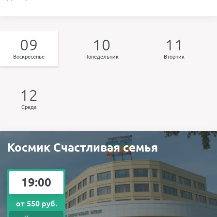
09
10
11
Воскресенье
Понедельник
Вторник
12
Среда
Космик Счастливая семья
19:00
от 550 руб.