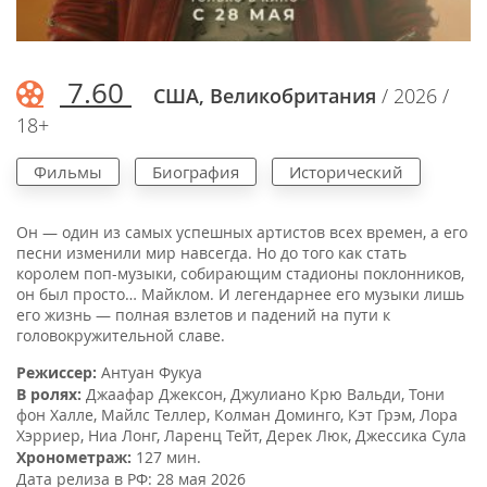
7.60
США, Великобритания
/ 2026 /
18+
Фильмы
Биография
Исторический
Он — один из самых успешных артистов всех времен, а его
песни изменили мир навсегда. Но до того как стать
королем поп-музыки, собирающим стадионы поклонников,
он был просто… Майклом. И легендарнее его музыки лишь
его жизнь — полная взлетов и падений на пути к
головокружительной славе.
Режиссер:
Антуан Фукуа
В ролях:
Джаафар Джексон
,
Джулиано Крю Вальди
,
Тони
фон Халле
,
Майлс Теллер
,
Колман Доминго
,
Кэт Грэм
,
Лора
Хэрриер
,
Ниа Лонг
,
Ларенц Тейт
,
Дерек Люк
,
Джессика Сула
Хронометраж:
127 мин.
Дата релиза в РФ:
28 мая 2026