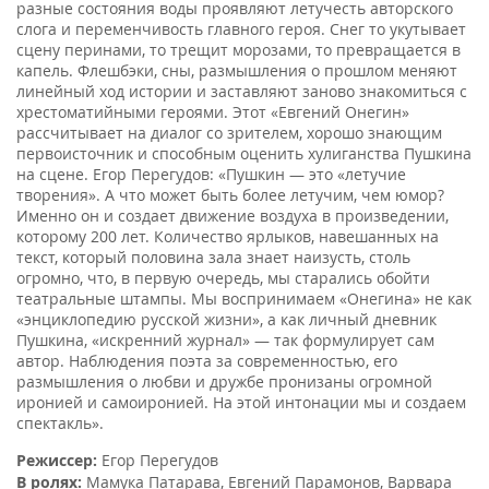
разные состояния воды проявляют летучесть авторского
слога и переменчивость главного героя. Снег то укутывает
сцену перинами, то трещит морозами, то превращается в
капель. Флешбэки, сны, размышления о прошлом меняют
линейный ход истории и заставляют заново знакомиться с
хрестоматийными героями. Этот «Евгений Онегин»
рассчитывает на диалог со зрителем, хорошо знающим
первоисточник и способным оценить хулиганства Пушкина
на сцене. Егор Перегудов: «Пушкин — это «летучие
творения». А что может быть более летучим, чем юмор?
Именно он и создает движение воздуха в произведении,
которому 200 лет. Количество ярлыков, навешанных на
текст, который половина зала знает наизусть, столь
огромно, что, в первую очередь, мы старались обойти
театральные штампы. Мы воспринимаем «Онегина» не как
«энциклопедию русской жизни», а как личный дневник
Пушкина, «искренний журнал» — так формулирует сам
автор. Наблюдения поэта за современностью, его
размышления о любви и дружбе пронизаны огромной
иронией и самоиронией. На этой интонации мы и создаем
спектакль».
Режиссер:
Егор Перегудов
В ролях:
Мамука Патарава
,
Евгений Парамонов
,
Варвара