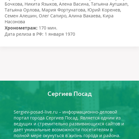
Бочкова
,
Никита Языков
,
Алена Васина
,
Татьяна Аугшкап
,
Татьяна Орлова
,
Мария Фортунатова
,
Юрий Коренев
,
Семен Алешин
,
Олег Сапиро
,
Алина Вакаева
,
Кира
Насонова
Хронометраж:
170 мин.
Дата релиза в РФ:
1 января 1970
Сергиев Посад
Sergiev-posad-live.ru – информационно-деловой
портал города Сергиев Посад. Является одним из
ведущих и стремительно развивающихся сайтов и
даёт уникальные возможности посетителям в
полной мере окунуться в жизнь города и района.