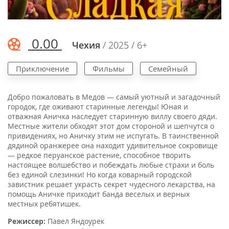
0.00
Чехия
/ 2025 / 6+
Приключение
Фильмы
Семейный
Добро пожаловать в Медов — самый уютный и загадочный
городок, где оживают старинные легенды! Юная и
отважная Аничка наследует старинную виллу своего дяди.
Местные жители обходят этот дом стороной и шепчутся о
привидениях, но Аничку этим не испугать. В таинственной
дядиной оранжерее она находит удивительное сокровище
— редкое перуанское растение, способное творить
настоящее волшебство и побеждать любые страхи и боль
без единой слезинки! Но когда коварный городской
завистник решает украсть секрет чудесного лекарства, на
помощь Аничке приходит банда веселых и верных
местных ребятишек.
Режиссер:
Павел Яндоурек