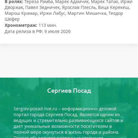
В ролях:
Тереза Рамба
,
Марек Адамчик
,
Марек Тапак
,
Иржи
Дворжак
,
Павел Зедничек
,
Ярослав Плесль
,
Вица Керекеш
,
Марош Крамар
,
Иржи Лабус
,
Мартин Мишичка
,
Теодор
Шефер
Хронометраж:
113 мин.
Дата релиза в РФ:
9 июля 2026
Сергиев Посад
Sergiev-posad-live.ru – информационно-деловой
портал города Сергиев Посад. Является одним из
ведущих и стремительно развивающихся сайтов и
даёт уникальные возможности посетителям в
полной мере окунуться в жизнь города и района.
Проект объединяет различные компании