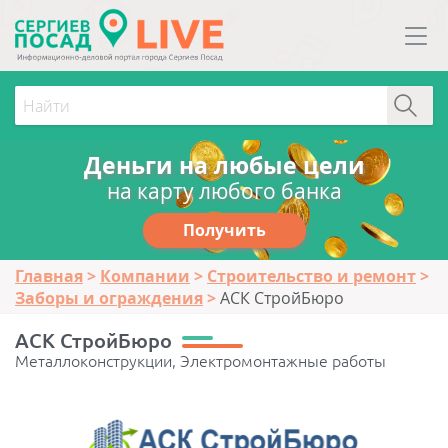
Деньги на любые цели
на карту любого банка
Получить
Главная
Компании
Строительство и ремонт
Заборы и ограждения
АСК СтройБюро
АСК СтройБюро
Металлоконструкции, Электромонтажные работы