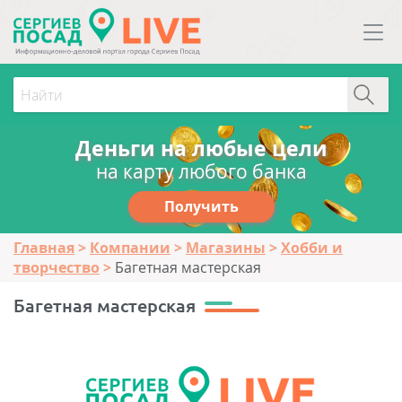
Деньги на любые цели
на карту любого банка
Получить
Главная
Компании
Магазины
Хобби и
творчество
Багетная мастерская
Багетная мастерская