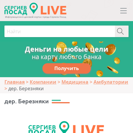
Деньги на любые цели
на карту любого банка
Получить
Главная
Компании
Медицина
Амбулатории
дер. Березняки
дер. Березняки