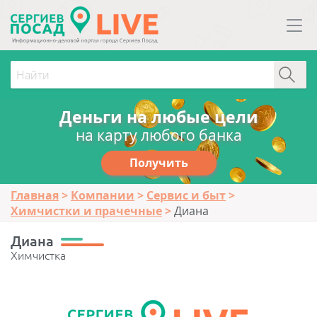
Деньги на любые цели
на карту любого банка
Получить
Главная
Компании
Сервис и быт
Химчистки и прачечные
Диана
Диана
Химчистка