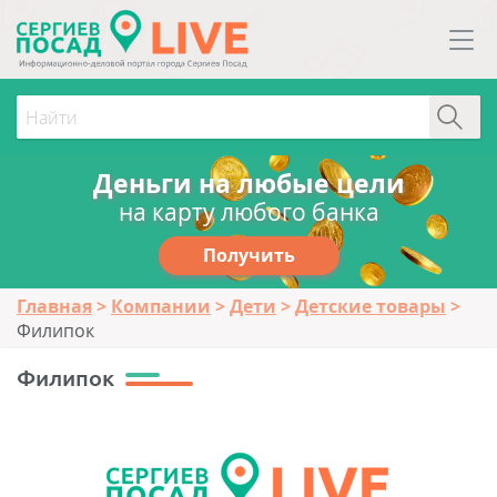
Деньги на любые цели
на карту любого банка
Получить
Главная
Компании
Дети
Детские товары
Филипок
Филипок