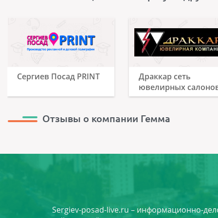
Cергиев Посад PRINT
Драккар сеть
ювелирных салоно
Отзывы о компании Гемма
Sergiev-posad-live.ru – информационно-де