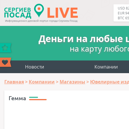
USD 82
EUR 94
BTC 6
Деньги на любые 
на карту любог
Новости
Компании
Главная
Компании
Магазины
Ювелирные из
Гемма