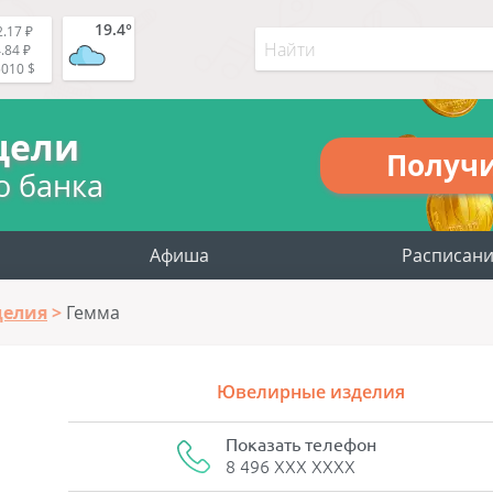
19.4°
.17 ₽
.84 ₽
5010 $
цели
Получ
о банка
Афиша
Расписан
делия
Гемма
Ювелирные изделия
Показать телефон
8 496 XXX XXXX