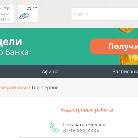
21.1°
.17 ₽
.84 ₽
5111 $
цели
Получ
о банка
Афиша
Расписан
ые работы
Гео-Сервис
Кадастровые работы
Показать телефон
8 916 XXX XXXX