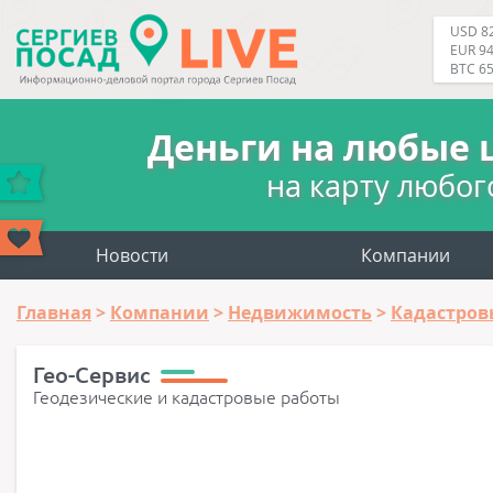
USD 82
EUR 94
BTC 6
Деньги на любые 
на карту любог
Новости
Компании
Главная
Компании
Недвижимость
Кадастров
Гео-Сервис
Геодезические и кадастровые работы