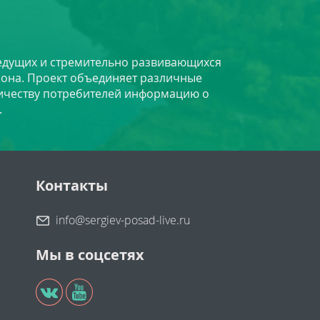
 ведущих и стремительно развивающихся
йона. Проект объединяет различные
личеству потребителей информацию о
.
Контакты
info@sergiev-posad-live.ru
Мы в соцсетях