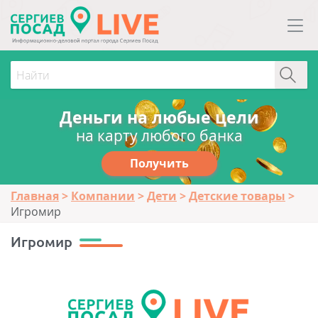
Деньги на любые цели
на карту любого банка
Получить
Главная
Компании
Дети
Детские товары
Игромир
Игромир