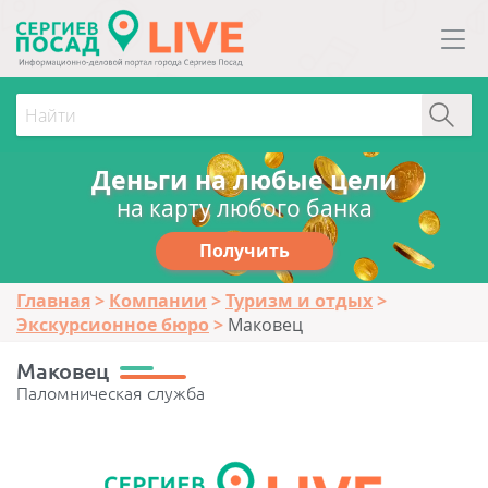
Деньги на любые цели
на карту любого банка
Получить
Главная
Компании
Туризм и отдых
Экскурсионное бюро
Маковец
Маковец
Паломническая служба